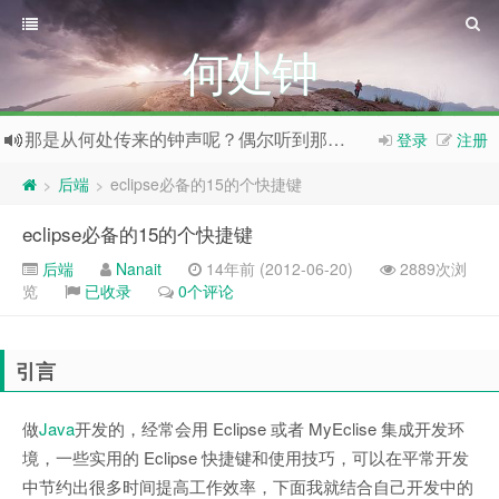
何处钟
那是从何处传来的钟声呢？偶尔听到那钟声，平添一份喜悦与向往之情。
登录
注册
后端
eclipse必备的15的个快捷键
>
>
eclipse必备的15的个快捷键
后端
Nanait
14年前 (2012-06-20)
2889次浏
览
已收录
0个评论
引言
做
Java
开发的，经常会用 Eclipse 或者 MyEclise 集成开发环
境，一些实用的 Eclipse 快捷键和使用技巧，可以在平常开发
中节约出很多时间提高工作效率，下面我就结合自己开发中的