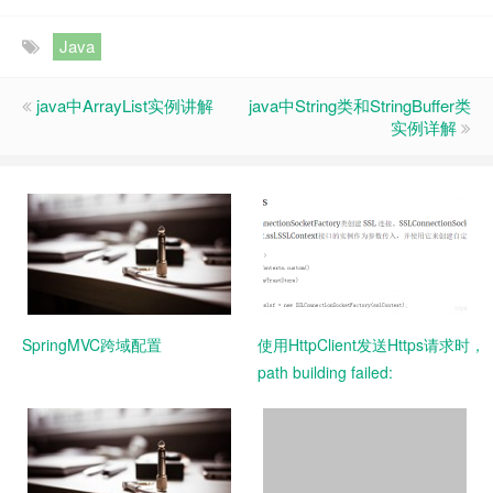
Java
java中ArrayList实例讲解
java中String类和StringBuffer类
实例详解
SpringMVC跨域配置
使用HttpClient发送Https请求时
path building failed:
sun.security.provider.certpath.Su