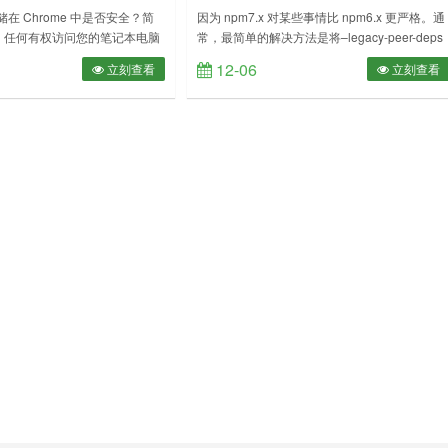
ERR! code ERESOLVE
在 Chrome 中是否安全？简
因为 npm7.x 对某些事情比 npm6.x 更严格。通
”。任何有权访问您的笔记本电脑
常，最简单的解决方法是将–legacy-peer-deps
在几秒钟内解密你的所有密码。
标志传递给 npm(e.g.，npm i –legacy-peer-
12-06
立刻查看
立刻查看
可否认，在 Chrome 中保存
deps），或者使用 npm@6。提示：使用
可以帮助您自动登录您的网站，
npm@6 不需要卸载 npm@7。使用 npx 指定
码已加密。肇事者访问您的加密
npm 的版本。例如：npx -p npm@……
方法是拥有您的笔记本电脑用户
indows 登录提示中输入您……