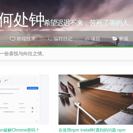
何处钟
希望迟迟不来，苦死了等的人
前端技术
编程日记
项目
资源
一份喜悦与向往之情。
on破解Chrome密码？
在使用npm install时遇到的问题 npm