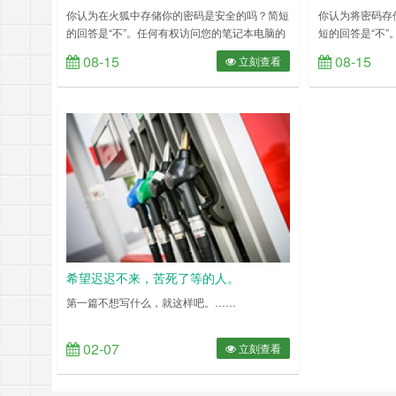
你认为在火狐中存储你的密码是安全的吗？简短
你认为将密码存储
的回答是“不”。任何有权访问您的笔记本电脑的
短的回答是“不
犯罪者都可以在几秒钟内解密您的所有密码。使
的犯罪者都可以
08-15
08-15
立刻查看
用 Python 解密的火狐密码使用 Python 解密的
便利是有代价的不
火狐密码Python 是一种通用语言，可用于开发
密码很方便。它
许多有用的应用程序来改善我们的日常生活，但
同时确保您的密
是，同样可用于利用导致数据丢失和隐私的系统
网站密码的唯一
漏洞。以前，我写过一篇关于“如……
名和密码。在 W
希望迟迟不来，苦死了等的人。
第一篇不想写什么，就这样吧。……
02-07
立刻查看