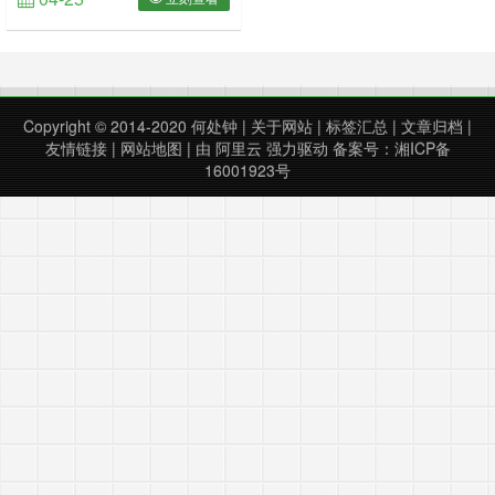
</option><option v……
Copyright © 2014-2020
何处钟
|
关于网站
|
标签汇总
|
文章归档
|
友情链接
|
网站地图
| 由
阿里云
强力驱动
备案号：湘ICP备
16001923号