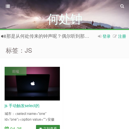
何处钟
那是从何处传来的钟声呢？偶尔听到那钟声，平添一份喜悦与向往之情。
登录
注册
标签：JS
前端
js 手动触发select的
mousedown事件(下拉效果)(或
城市：<select name=”one”
id=”one”><option value=””>安徽
者某组件长按效果)
</option><option value=””>南京
04-25
立刻查看